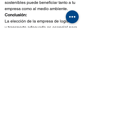
sostenibles puede beneficiar tanto a tu 
empresa como al medio ambiente.
Conclusión:
La elección de la empresa de logística 
y transporte adecuada es esencial para 
el éxito y la eficiencia de tu negocio. No 
se trata solo de encontrar la opción 
más económica, sino de seleccionar un 
socio confiable que entienda las 
necesidades específicas de tu 
empresa. En futuros blogs, 
exploraremos consejos y mejores 
prácticas para ayudarte a tomar esta 
decisión de manera informada. 
¡Mantente atento!
Recuerda:
 Además de crear contenido 
de calidad, asegúrate de optimizar tu 
blog para SEO investigando y 
utilizando palabras clave relevantes en 